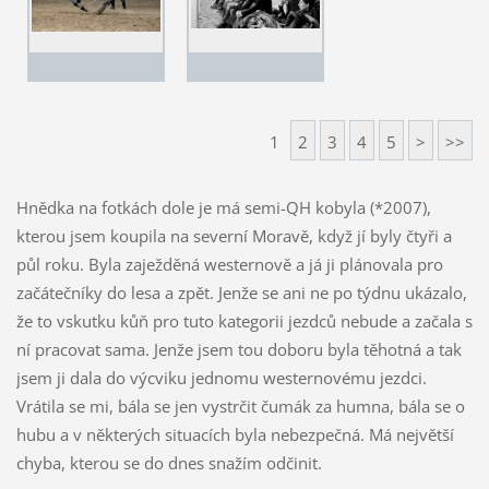
1
2
3
4
5
>
>>
Hnědka na fotkách dole je má semi-QH kobyla (*2007),
kterou jsem koupila na severní Moravě, když jí byly čtyři a
půl roku. Byla zaježděná westernově a já ji plánovala pro
začátečníky do lesa a zpět. Jenže se ani ne po týdnu ukázalo,
že to vskutku kůň pro tuto kategorii jezdců nebude a začala s
ní pracovat sama. Jenže jsem tou doboru byla těhotná a tak
jsem ji dala do výcviku jednomu westernovému jezdci.
Vrátila se mi, bála se jen vystrčit čumák za humna, bála se o
hubu a v některých situacích byla nebezpečná. Má největší
chyba, kterou se do dnes snažím odčinit.