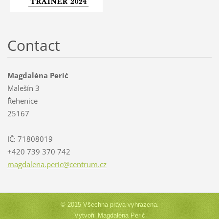
Contact
Magdaléna Perić
Malešín 3
Řehenice
25167
IČ: 71808019
+420 739 370 742
magdalen
a.peric@
centrum.
cz
© 2015 Všechna práva vyhrazena.
Vytvořil Magdaléna Perić