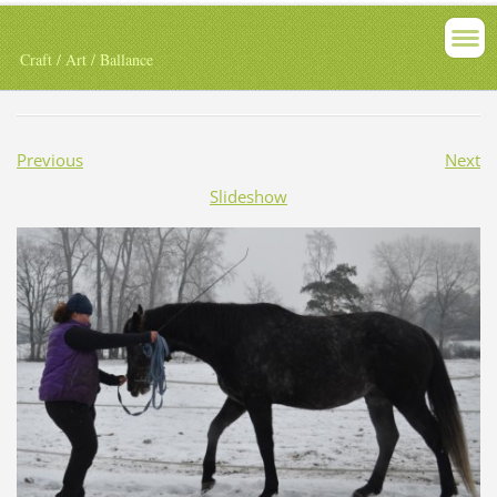
Craft / Art / Ballance
Previous
Next
Slideshow