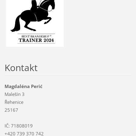
Kontakt
Magdaléna Perić
Malešín 3
Řehenice
25167
IČ: 71808019
+420 739 370 742