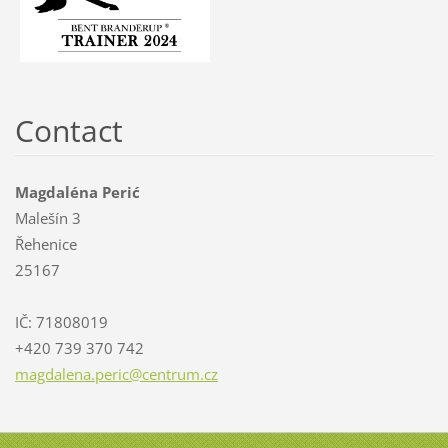
Contact
Magdaléna Perić
Malešín 3
Řehenice
25167
IČ: 71808019
+420 739 370 742
magdalen
a.peric@
centrum.
cz