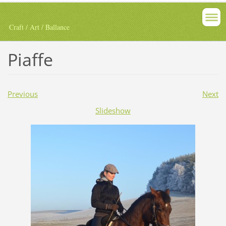
Craft / Art / Ballance
Piaffe
Previous
Next
Slideshow